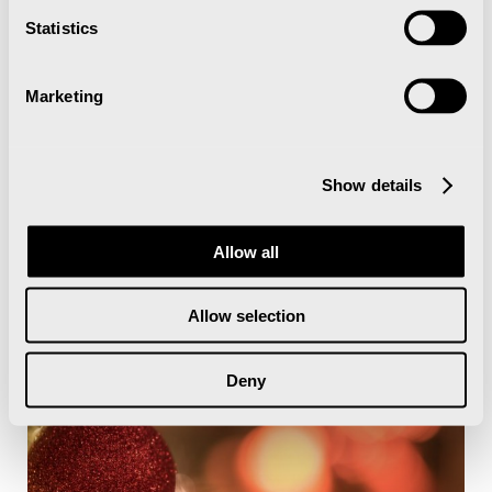
7. Mai 2024
Statistics
Marketing
Mia med band inntar Restaurant
Polfareren
Show details
Allow all
Juledekorasjon med stemningsfull
belysning
Allow selection
Deny