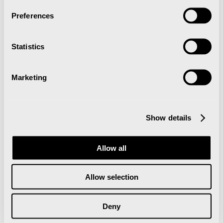
Preferences
Statistics
Marketing
19. Feb. - 22. Feb. 2026
Show details
Arctic Chamber Music Festival
Allow all
Allow selection
Deny