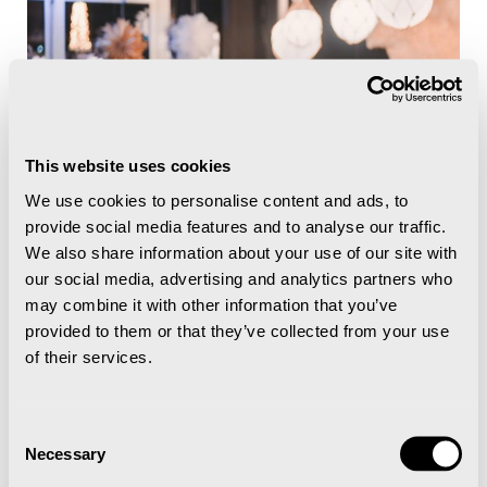
This website uses cookies
We use cookies to personalise content and ads, to
7. Nov. - 20. Des. 2025
provide social media features and to analyse our traffic.
We also share information about your use of our site with
our social media, advertising and analytics partners who
may combine it with other information that you’ve
Julebord hos Restaurant Polfareren
provided to them or that they’ve collected from your use
of their services.
Nord-Norsk Opera og symfoniorkester
Consent
Necessary
Selection
på Svalbard