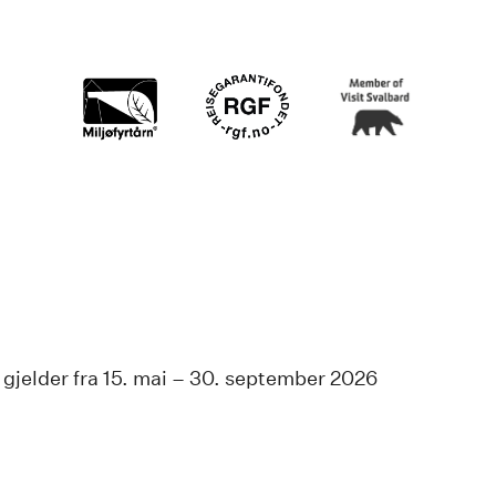
Miljøfyrtårn
Logo for
Logo for
logo
Reisegarantifondet
"member
of Visit
Svalbard"
 gjelder fra 15. mai – 30. september 2026