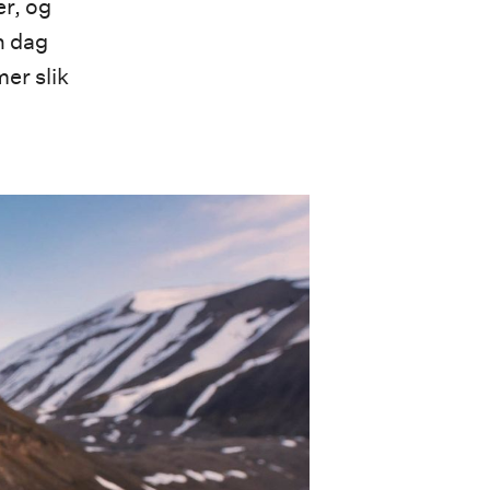
er, og
n dag
er slik