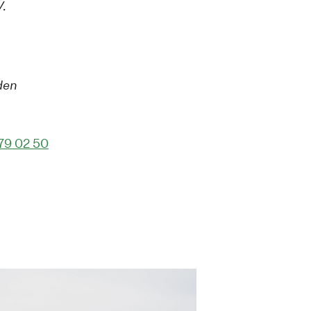
V.
den
79 02 50