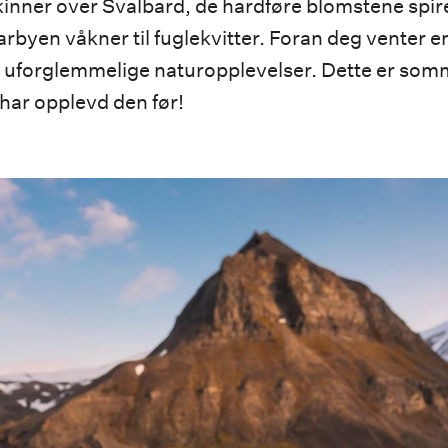
kinner over Svalbard, de hardføre blomstene spir
rbyen våkner til fuglekvitter. Foran deg venter e
d uforglemmelige naturopplevelser. Dette er somm
 har opplevd den før!