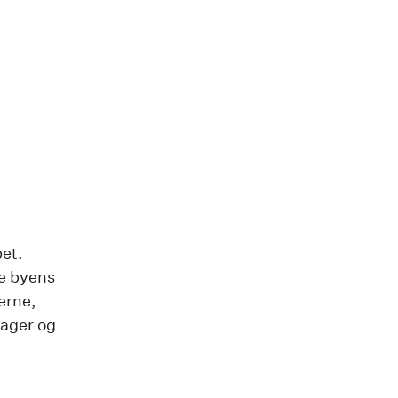
pet.
de byens
derne,
dager og