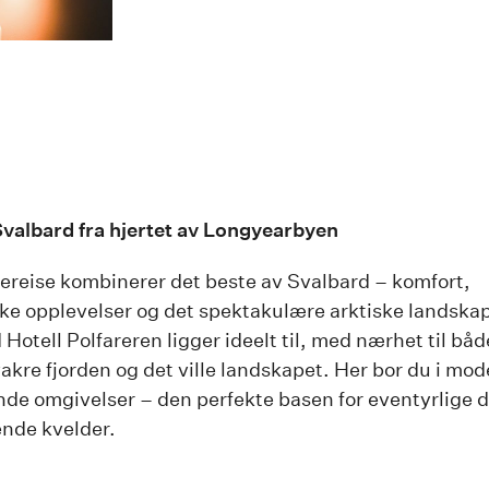
valbard fra hjertet av Longyearbyen
ereise kombinerer det beste av Svalbard – komfort,
ske opplevelser og det spektakulære arktiske landska
Hotell Polfareren ligger ideelt til, med nærhet til bå
vakre fjorden og det ville landskapet. Her bor du i mo
de omgivelser – den perfekte basen for eventyrlige 
nde kvelder.