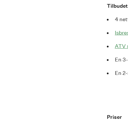
Tilbudet
4 net
Isbre
ATV s
En 3-
En 2-
Priser