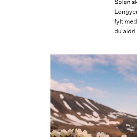
Solen s
Longyea
fylt me
du aldri