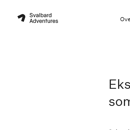
Ove
Eks
so