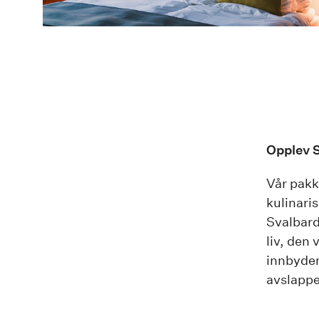
Opplev S
Vår pakk
kulinari
Svalbard 
liv, den 
innbyden
avslappe