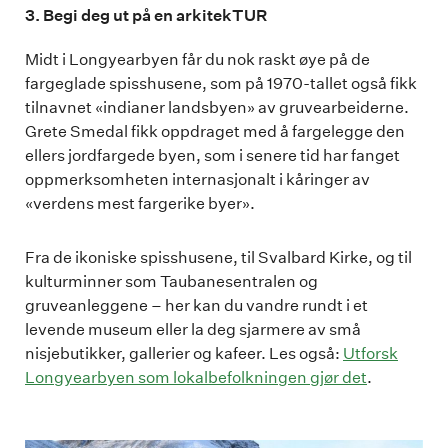
3. Begi deg ut på en arkitekTUR
Midt i Longyearbyen får du nok raskt øye på de
fargeglade spisshusene, som på 1970-tallet også fikk
tilnavnet «indianer landsbyen» av gruvearbeiderne.
Grete Smedal fikk oppdraget med å fargelegge den
ellers jordfargede byen, som i senere tid har fanget
oppmerksomheten internasjonalt i kåringer av
«verdens mest fargerike byer».
Fra de ikoniske spisshusene, til Svalbard Kirke, og til
kulturminner som Taubanesentralen og
gruveanleggene – her kan du vandre rundt i et
levende museum eller la deg sjarmere av små
nisjebutikker, gallerier og kafeer. Les også:
Utforsk
Longyearbyen som lokalbefolkningen gjør det
.