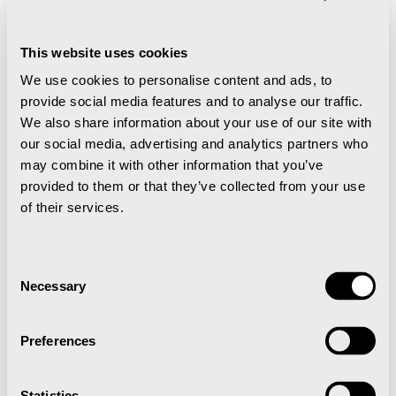
This website uses cookies
We use cookies to personalise content and ads, to
provide social media features and to analyse our traffic.
We also share information about your use of our site with
our social media, advertising and analytics partners who
may combine it with other information that you’ve
4. Besøk gruve 3
provided to them or that they’ve collected from your use
of their services.
Et hvert besøk til Longyearbyen bør inkludere
besøk i
Gruve 3
. Her får du en god dose historiefortelling fra
en av Longyearbyens viktigste næringer historisk
Consent
sett. Det var nemlig gruvedriften som førte til at
Necessary
Selection
Longyearbyen i sin tid ble etablert som bosetning.
Preferences
Statistics