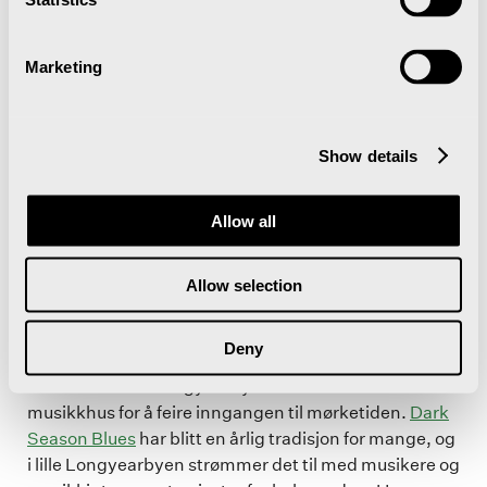
Marketing
Show details
Allow all
Allow selection
5. Mørketidsfestivalen Dark Season Blues
Deny
I slutten av oktober forvandles barer, restauranter og
andre arenaer i Longyearbyen om til levende
musikkhus for å feire inngangen til mørketiden.
Dark
Season Blues
har blitt en årlig tradisjon for mange, og
i lille Longyearbyen strømmer det til med musikere og