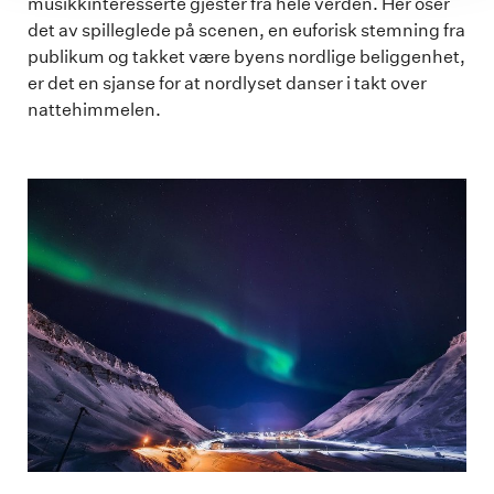
musikkinteresserte gjester fra hele verden. Her oser
det av spilleglede på scenen, en euforisk stemning fra
publikum og takket være byens nordlige beliggenhet,
er det en sjanse for at nordlyset danser i takt over
nattehimmelen.